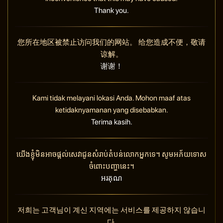
Thank you.
您所在地区被禁止访问我们的网站。 给您造成不便，敬请
谅解。
谢谢！
Kami tidak melayani lokasi Anda. Mohon maaf atas
ketidaknyamanan yang disebabkan.
Terima kasih.
យើងខ្ញុំមិនអាចផ្តល់សេវាជូនសំរាប់តំបន់លោកអ្នកទេ។ សូមអភ័យទោស
ចំពោះបញ្ហានេះ។
អរគុណ
저희는 고객님이 계신 지역에는 서비스를 제공하지 않습니
다.